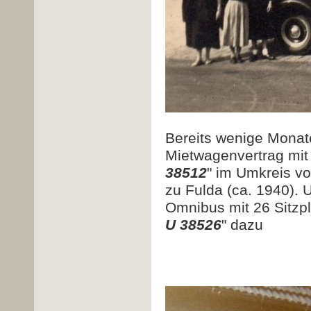
Bereits wenige Monate
Mietwagenvertrag mit
38512
" im Umkreis v
zu Fulda (ca. 1940).
Omnibus mit 26 Sitzplä
U 38526
" dazu