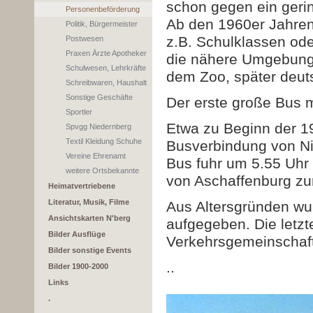
schon
gegen ein geri
Personenbeförderung
Ab den 1960er Jahren
Politik, Bürgermeister
z.B. Schulklassen ode
Postwesen
Praxen Ärzte Apotheker
die nähere Umgebung,
Schulwesen, Lehrkräfte
dem Zoo, später deut
Schreibwaren, Haushalt
Sonstige Geschäfte
Der erste große Bus m
Sportler
Etwa zu Beginn der 19
Spvgg Niedernberg
Textil Kleidung Schuhe
Busverbindung von Ni
Vereine Ehrenamt
Bus fuhr um 5.55 Uhr 
weitere Ortsbekannte
von Aschaffenburg zu
Heimatvertriebene
Literatur, Musik, Filme
Aus Altersgründen w
Ansichtskarten N'berg
aufgegeben.
Die letz
Bilder Ausflüge
Verkehrsgemeinschaft
Bilder sonstige Events
..
Bilder 1900-2000
Links
.