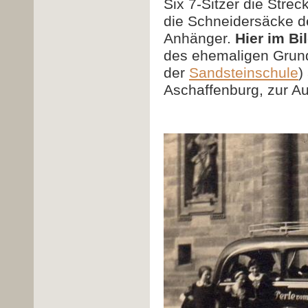
Six 7-Sitzer die Stre
die Schneidersäcke d
Anhänger.
Hier im Bi
des ehemaligen Grunds
der
Sandsteinschule
)
Aschaffenburg, zur A