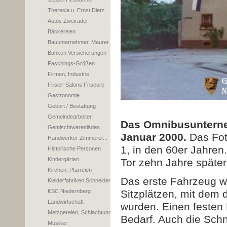
Theresia u. Ernst Dietz
Autos Zweiräder
Bäckereien
Bauunternehmer, Maurer
Banken Versicherungen
Faschings-Größen
Firmen, Industrie
Frisier-Salons Friseure
Gastronomie
Geburt / Bestattung
Gemeindearbeiter
Das Omnibusuntern
Gemischtwarenläden
Januar 2000.
Das Fot
Handwerker Zimmerer...
1, in den 60er Jahre
Historische Personen
Kindergärten
Tor zehn Jahre später
Kirchen, Pfarreien
Das erste Fahrzeug w
Kleiderfabriken Schneider
KSC Niedernberg
Sitzplätzen, mit dem 
Landwirtschaft
wurden. Einen festen 
Metzgereien, Schlachtung
Bedarf. Auch die Sch
Musiker