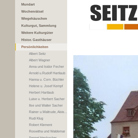
Mundart
Wochenrätsel
Wiegehäuschen
Kulturgut, Sammlung
Weitere Kulturgüter
Histor. Gasthäuser
Persönlichkeiten
Albert Seitz
Albert Wagner
Anna und Isidor Fecher
Arnold u.Rudolf Hartlaub
Hanna u. Corn. Büchler
Helene u. Josef Kempf
Herbert Hartlaub
Luise u. Herbert Sacher
Ilse und Walter Sacher
Rainer u.Waltrude, Alois...
Rudi Klug
Robert Klement
Roswitha und Waldemar
Seppel Hesbacher