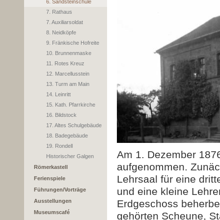
6. Sandsteinschule
7. Rathaus
7. Auxiliarsoldat
8. Neidköpfe
9. Fränkische Hofreite
10. Brunnenmaske
11. Rotes Kreuz
12. Marcellusstein
13. Turm am Main
14. Leinritt
15. Kath. Pfarrkirche
16. Bildstock
17. Altes Schulgebäude
18. Badegebäude
19. Rondell
Am 1. Dezember 1876 
Historischer Galgen
aufgenommen. Zunächs
Römerkastell
Lehrsaal für eine dritt
Ferienspiele
und eine kleine Lehr
Führungen/Vorträge
Ausstellungen
Erdgeschoss beherbe
Museumscafé
gehörten Scheune, Sta