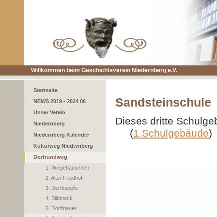
Willkommen beim Geschichtsverein Niedernberg e.V.
Startseite
Sandsteinschule
NEWS 2019 - 2024 06
Unser Verein
Dieses dritte Schulg
Niedernberg
(
1.Schulgebäude
)
Niedernberg Kalender
Kulturweg Niedernberg
Dorfrundweg
1. Wiegehäuschen
2. Alter Friedhof
3. Dorfkapelle
4. Bildstock
5. Dorfmauer