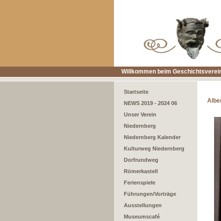
Willkommen beim Geschichtsverein
Startseite
Alber
NEWS 2019 - 2024 06
Unser Verein
Niedernberg
Niedernberg Kalender
Kulturweg Niedernberg
Dorfrundweg
Römerkastell
Ferienspiele
Führungen/Vorträge
Ausstellungen
Museumscafé