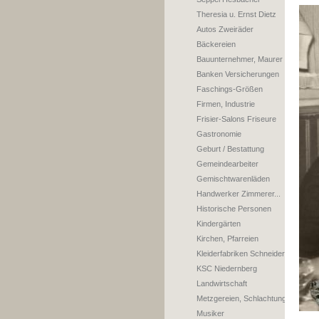
Theresia u. Ernst Dietz
Autos Zweiräder
Bäckereien
Bauunternehmer, Maurer
Banken Versicherungen
Faschings-Größen
Firmen, Industrie
Frisier-Salons Friseure
Gastronomie
Geburt / Bestattung
Gemeindearbeiter
Gemischtwarenläden
Handwerker Zimmerer...
Historische Personen
Kindergärten
Kirchen, Pfarreien
Kleiderfabriken Schneider
KSC Niedernberg
Landwirtschaft
Metzgereien, Schlachtung
Musiker