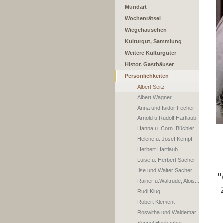
Mundart
Wochenrätsel
Wiegehäuschen
Kulturgut, Sammlung
Weitere Kulturgüter
Histor. Gasthäuser
Persönlichkeiten
Albert Seitz
Albert Wagner
Anna und Isidor Fecher
Arnold u.Rudolf Hartlaub
Hanna u. Corn. Büchler
Helene u. Josef Kempf
Herbert Hartlaub
Luise u. Herbert Sacher
Ilse und Walter Sacher
"
Rainer u.Waltrude, Alois...
Rudi Klug
Robert Klement
Roswitha und Waldemar
Seppel Hesbacher