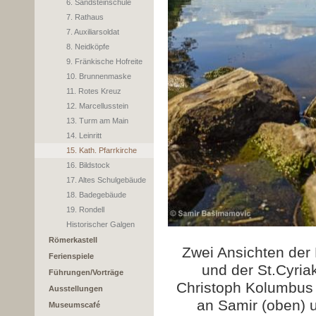
6. Sandsteinschule
7. Rathaus
7. Auxiliarsoldat
8. Neidköpfe
9. Fränkische Hofreite
10. Brunnenmaske
11. Rotes Kreuz
12. Marcellusstein
13. Turm am Main
14. Leinritt
15. Kath. Pfarrkirche
16. Bildstock
17. Altes Schulgebäude
18. Badegebäude
19. Rondell
Historischer Galgen
Römerkastell
Zwei Ansichten der
Ferienspiele
und der St.Cyria
Führungen/Vorträge
Christoph Kolumbus 
Ausstellungen
an Samir (oben) 
Museumscafé