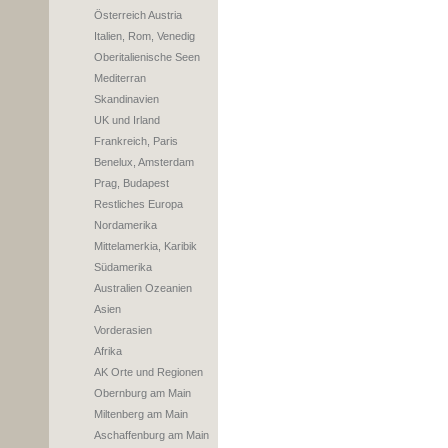
Österreich Austria
Italien, Rom, Venedig
Oberitalienische Seen
Mediterran
Skandinavien
UK und Irland
Frankreich, Paris
Benelux, Amsterdam
Prag, Budapest
Restliches Europa
Nordamerika
Mittelamerkia, Karibik
Südamerika
Australien Ozeanien
Asien
Vorderasien
Afrika
AK Orte und Regionen
Obernburg am Main
Miltenberg am Main
Aschaffenburg am Main