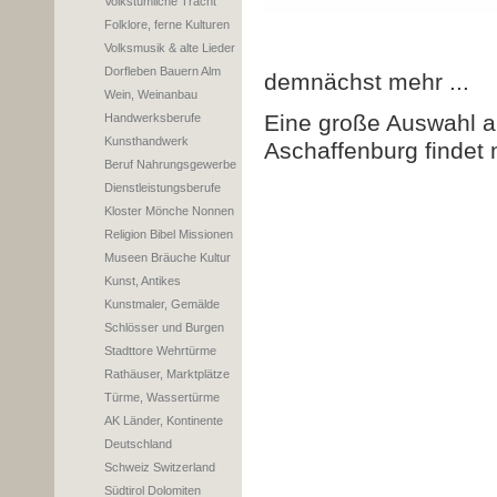
Volkstümliche Tracht
Folklore, ferne Kulturen
Volksmusik & alte Lieder
Dorfleben Bauern Alm
demnächst mehr ...
Wein, Weinanbau
Eine große Auswahl a
Handwerksberufe
Kunsthandwerk
Aschaffenburg findet
Beruf Nahrungsgewerbe
Dienstleistungsberufe
Kloster Mönche Nonnen
Religion Bibel Missionen
Museen Bräuche Kultur
Kunst, Antikes
Kunstmaler, Gemälde
Schlösser und Burgen
Stadttore Wehrtürme
Rathäuser, Marktplätze
Türme, Wassertürme
AK Länder, Kontinente
Deutschland
Schweiz Switzerland
Südtirol Dolomiten