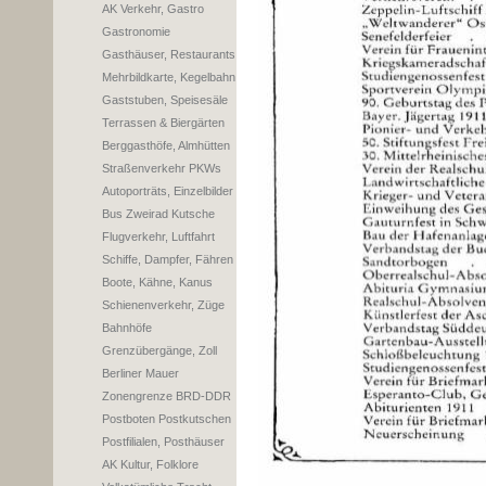
AK Verkehr, Gastro
Gastronomie
Gasthäuser, Restaurants
Mehrbildkarte, Kegelbahn
Gaststuben, Speisesäle
Terrassen & Biergärten
Berggasthöfe, Almhütten
Straßenverkehr PKWs
Autoporträts, Einzelbilder
Bus Zweirad Kutsche
Flugverkehr, Luftfahrt
Schiffe, Dampfer, Fähren
Boote, Kähne, Kanus
Schienenverkehr, Züge
Bahnhöfe
Grenzübergänge, Zoll
Berliner Mauer
Zonengrenze BRD-DDR
Postboten Postkutschen
Postfilialen, Posthäuser
AK Kultur, Folklore