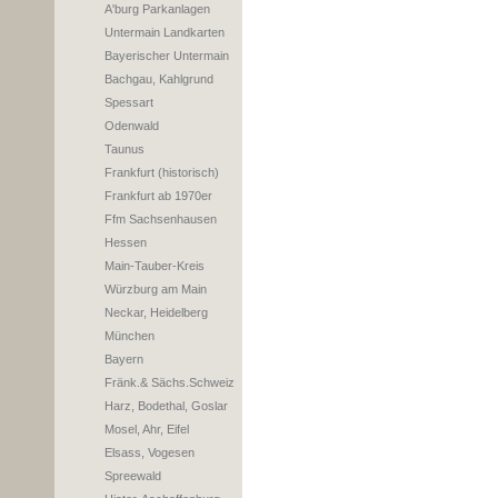
A'burg Parkanlagen
Untermain Landkarten
Bayerischer Untermain
Bachgau, Kahlgrund
Spessart
Odenwald
Taunus
Frankfurt (historisch)
Frankfurt ab 1970er
Ffm Sachsenhausen
Hessen
Main-Tauber-Kreis
Würzburg am Main
Neckar, Heidelberg
München
Bayern
Fränk.& Sächs.Schweiz
Harz, Bodethal, Goslar
Mosel, Ahr, Eifel
Elsass, Vogesen
Spreewald