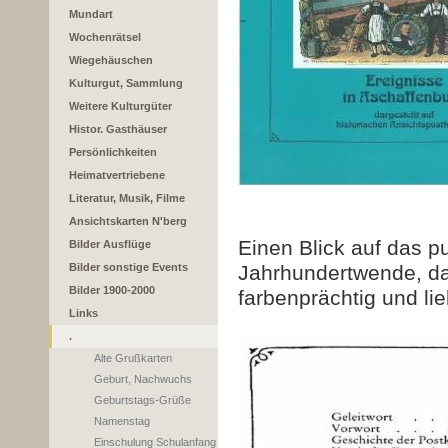
Mundart
Wochenrätsel
Wiegehäuschen
Kulturgut, Sammlung
Weitere Kulturgüter
Histor. Gasthäuser
Persönlichkeiten
Heimatvertriebene
Literatur, Musik, Filme
Ansichtskarten N'berg
Einen Blick auf das p
Bilder Ausflüge
Bilder sonstige Events
Jahrhundertwende, da
Bilder 1900-2000
farbenprächtig und lie
Links
.
Alte Grußkarten
Geburt, Nachwuchs
Geburtstags-Grüße
Namenstag
Einschulung Schulanfang