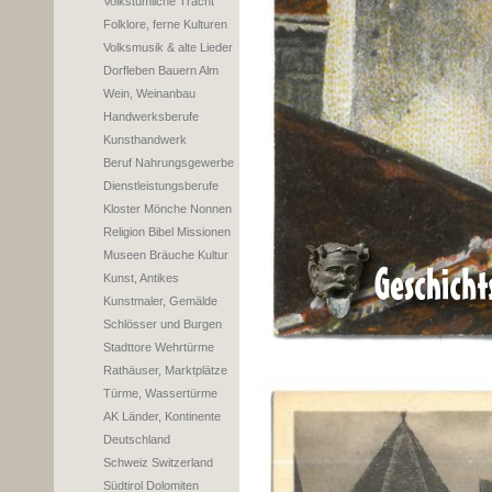
Volkstümliche Tracht
Folklore, ferne Kulturen
Volksmusik & alte Lieder
Dorfleben Bauern Alm
Wein, Weinanbau
Handwerksberufe
Kunsthandwerk
Beruf Nahrungsgewerbe
Dienstleistungsberufe
Kloster Mönche Nonnen
Religion Bibel Missionen
Museen Bräuche Kultur
Kunst, Antikes
Kunstmaler, Gemälde
Schlösser und Burgen
Stadttore Wehrtürme
Rathäuser, Marktplätze
Türme, Wassertürme
AK Länder, Kontinente
Deutschland
Schweiz Switzerland
Südtirol Dolomiten