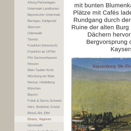
A'burg Parkanlagen
mit bunten Blumenkä
Untermain Landkarten
Plätze mit Cafés la
Bayerischer Untermain
Rundgang durch den i
Bachgau, Kahlgrund
Ruine der alten Burg
Spessart
Dächern hervor
Odenwald
Taunus
Bergvorsprung o
Frankfurt (historisch)
Kayser
Frankfurt ab 1970er
Ffm Sachsenhausen
Hessen
Main-Tauber-Kreis
Würzburg am Main
Neckar, Heidelberg
München
Bayern
Fränk.& Sächs.Schweiz
Harz, Bodethal, Goslar
Mosel, Ahr, Eifel
Elsass, Vogesen
Spreewald