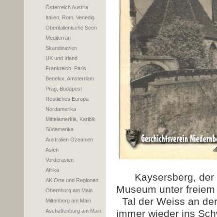
Österreich Austria
Italien, Rom, Venedig
Oberitalienische Seen
Mediterran
Skandinavien
UK und Irland
Frankreich, Paris
Benelux, Amsterdam
Prag, Budapest
Restliches Europa
Nordamerika
Mittelamerkia, Karibik
Südamerika
Australien Ozeanien
Asien
Vorderasien
Afrika
Kaysersberg, der 
AK Orte und Regionen
Museum unter freiem 
Obernburg am Main
Tal der Weiss an de
Miltenberg am Main
Aschaffenburg am Main
immer wieder ins Sc