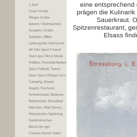
eine entsprechend 
1.April
prägen die Kulinari
Oster-Grüße
Pfingst-Grüße
Sauerkraut. O
Advent / Weihnachten
Spitzenrestaurant, ge
Neujahrs-Grüße
Elsass fin
Soldaten, Militär
Liebesgrüße Sehnsucht
AK Film Sport Freizeit
Stars aus Film & Musik
Politiker, Persönlichkeiten
Stars Fußball, Teams
Stars Sport (Ringen uvm.)
Camping, Strand
Angeln, Fischerei
Schwimmbad, Badesee
Badestrand, Strandbad
Märchen, Walt Disney ...
Historisches Spielzeug
Sandmännchen
Mecki der Igel
Cartoon Humor Satire