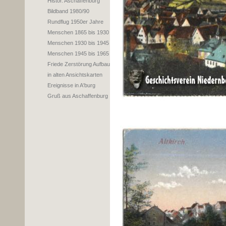
Histor. Aschaffenburg
Bildband 1980/90
Rundflug 1950er Jahre
Menschen 1865 bis 1930
Menschen 1930 bis 1945
Menschen 1945 bis 1965
Friede Zerstörung Aufbau
in alten Ansichtskarten
Ereignisse in A'burg
Gruß aus Aschaffenburg