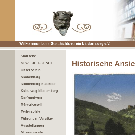
Willkommen beim Geschichtsverein Niedernberg e.V.
Startseite
Historische Ansi
NEWS 2019 - 2024 06
Unser Verein
Niedernberg
Niedernberg Kalender
Kulturweg Niedernberg
Dorfrundweg
Römerkastell
Ferienspiele
Führungen/Vorträge
Ausstellungen
Museumscafé