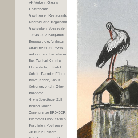
AK Verkehr, Gastro
Gastronomie
Gasthäuser, Restaurants
Mehrbildkarte, Kegelbahn
Gaststuben, Speisesäle
Terrassen & Biergärten
Berggasthöfe, Almhütten
Straßenverkehr PKWs
Autoporträts, Einzelbilder
Bus Zweirad Kutsche
Flugverkehr, Luftfahrt
Schiffe, Dampfer, Fähren
Boote, Kähne, Kanus
Schienenverkehr, Züge
Bahnhöfe
Grenzübergänge, Zoll
Berliner Mauer
Zonengrenze BRD-DDR
Postboten Postkutschen
Postfilialen, Posthäuser
AK Kultur, Folklore