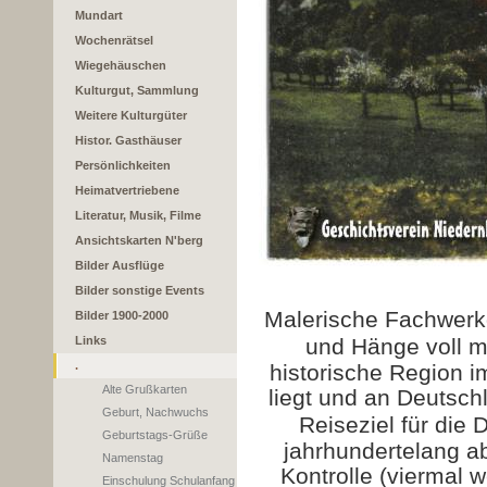
Mundart
Wochenrätsel
Wiegehäuschen
Kulturgut, Sammlung
Weitere Kulturgüter
Histor. Gasthäuser
Persönlichkeiten
Heimatvertriebene
Literatur, Musik, Filme
Ansichtskarten N'berg
Bilder Ausflüge
Bilder sonstige Events
Malerische Fachwerkd
Bilder 1900-2000
Links
und Hänge voll mi
.
historische Region i
Alte Grußkarten
liegt und an Deutsch
Geburt, Nachwuchs
Reiseziel für die 
Geburtstags-Grüße
jahrhundertelang a
Namenstag
Kontrolle (v
iermal w
Einschulung Schulanfang