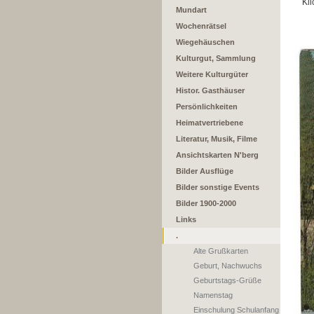
Kli
Mundart
Wochenrätsel
Wiegehäuschen
Kulturgut, Sammlung
Weitere Kulturgüter
Histor. Gasthäuser
Persönlichkeiten
Heimatvertriebene
Literatur, Musik, Filme
Ansichtskarten N'berg
Bilder Ausflüge
Bilder sonstige Events
Bilder 1900-2000
Links
.
Alte Grußkarten
Geburt, Nachwuchs
Geburtstags-Grüße
Namenstag
Einschulung Schulanfang