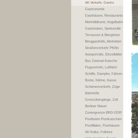
AK Verkehr, Gastro
Gastronomie
Gasthäuser, Restaurants
Mehrbildkarte, Kegelbahn
Gaststuben, Speisesäle
Terrassen & Biergärten
Berggasthöfe, Almhütten
Straßenverkehr PKWs
Autoporträts, Einzelbilder
Bus Zweirad Kutsche
Flugverkehr, Luftfahrt
Schiffe, Dampfer, Fähren
Boote, Kähne, Kanus
Schienenverkehr, Züge
Bahnhöfe
Grenzübergänge, Zoll
Berliner Mauer
Zonengrenze BRD-DDR
Postboten Postkutschen
Postfilialen, Posthäuser
AK Kultur, Folklore