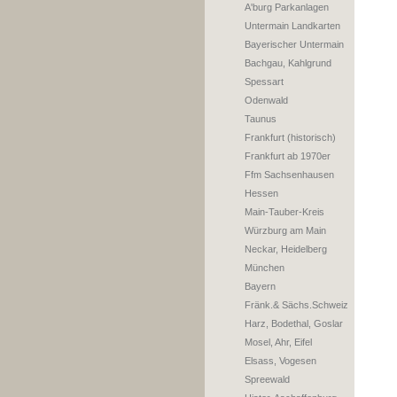
A'burg Parkanlagen
Untermain Landkarten
Bayerischer Untermain
Bachgau, Kahlgrund
Spessart
Odenwald
Taunus
Frankfurt (historisch)
Frankfurt ab 1970er
Ffm Sachsenhausen
Hessen
Main-Tauber-Kreis
Würzburg am Main
Neckar, Heidelberg
München
Bayern
Fränk.& Sächs.Schweiz
Harz, Bodethal, Goslar
Mosel, Ahr, Eifel
Elsass, Vogesen
Spreewald