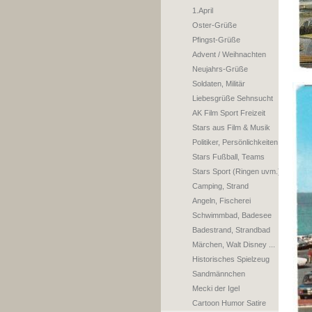
1.April
Oster-Grüße
Pfingst-Grüße
Advent / Weihnachten
Neujahrs-Grüße
Soldaten, Militär
Liebesgrüße Sehnsucht
AK Film Sport Freizeit
Stars aus Film & Musik
Politiker, Persönlichkeiten
Stars Fußball, Teams
Stars Sport (Ringen uvm.)
Camping, Strand
Angeln, Fischerei
Schwimmbad, Badesee
Badestrand, Strandbad
Märchen, Walt Disney ...
Historisches Spielzeug
Sandmännchen
Mecki der Igel
Cartoon Humor Satire