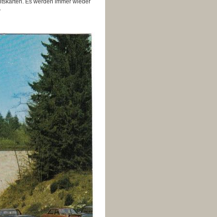
tskarten.
Es werden immer wieder
.