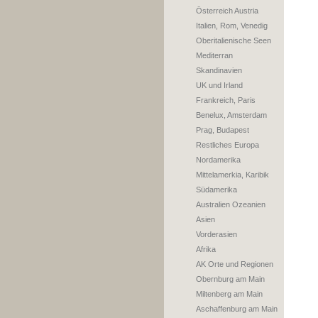
Österreich Austria
Italien, Rom, Venedig
Oberitalienische Seen
Mediterran
Skandinavien
UK und Irland
Frankreich, Paris
Benelux, Amsterdam
Prag, Budapest
Restliches Europa
Nordamerika
Mittelamerkia, Karibik
Südamerika
Australien Ozeanien
Asien
Vorderasien
Afrika
AK Orte und Regionen
Obernburg am Main
Miltenberg am Main
Aschaffenburg am Main