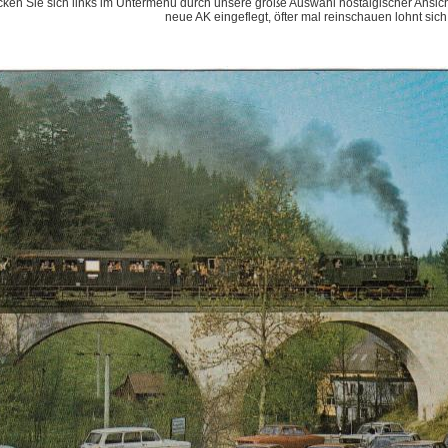
cken Sie sich links im Untermenü durch unsere große Auswahl nostalgischer Ansich
neue AK eingeflegt, öfter mal reinschauen lohnt sich