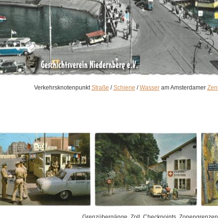
Verkehrsknotenpunkt
Straße
/
Schiene
/
Wasser
am Amsterdamer
Zen
Grenzübergänge, Zoll, Checkpoints, Zonengrenzen