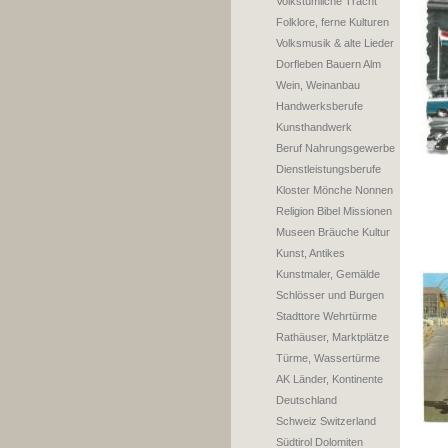
Volkstümliche Tracht
Folklore, ferne Kulturen
Volksmusik & alte Lieder
Dorfleben Bauern Alm
Wein, Weinanbau
Handwerksberufe
Kunsthandwerk
Beruf Nahrungsgewerbe
Dienstleistungsberufe
Kloster Mönche Nonnen
Religion Bibel Missionen
Museen Bräuche Kultur
Kunst, Antikes
Kunstmaler, Gemälde
Schlösser und Burgen
Stadttore Wehrtürme
Rathäuser, Marktplätze
Türme, Wassertürme
AK Länder, Kontinente
Deutschland
Schweiz Switzerland
Südtirol Dolomiten