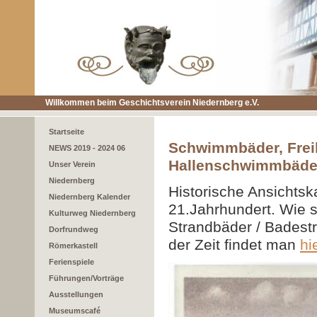
Willkommen beim Geschichtsverein Niedernberg e.V.
Startseite
Schwimmbäder, Freib
NEWS 2019 - 2024 06
Hallenschwimmbäde
Unser Verein
Niedernberg
Historische Ansichts
Niedernberg Kalender
21.Jahrhundert. Wie 
Kulturweg Niedernberg
Strandbäder / Badest
Dorfrundweg
der Zeit findet man
hie
Römerkastell
Ferienspiele
Führungen/Vorträge
Ausstellungen
Museumscafé