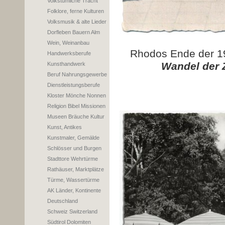
Volkstümliche Tracht
Folklore, ferne Kulturen
Volksmusik & alte Lieder
Dorfleben Bauern Alm
Wein, Weinanbau
Rhodos Ende der 19
Handwerksberufe
Wandel der 
Kunsthandwerk
Beruf Nahrungsgewerbe
Dienstleistungsberufe
Kloster Mönche Nonnen
Religion Bibel Missionen
Museen Bräuche Kultur
Kunst, Antikes
Kunstmaler, Gemälde
Schlösser und Burgen
Stadttore Wehrtürme
Rathäuser, Marktplätze
Türme, Wassertürme
AK Länder, Kontinente
Deutschland
Schweiz Switzerland
Südtirol Dolomiten