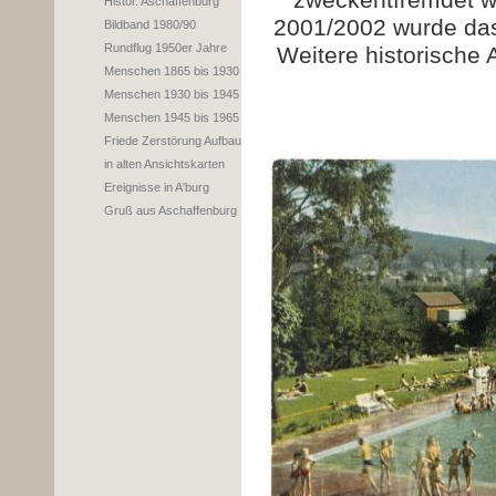
zweckentfremdet w
Histor. Aschaffenburg
2001/2002 wurde das
Bildband 1980/90
Rundflug 1950er Jahre
Weitere historische
Menschen 1865 bis 1930
Menschen 1930 bis 1945
Menschen 1945 bis 1965
Friede Zerstörung Aufbau
in alten Ansichtskarten
Ereignisse in A'burg
Gruß aus Aschaffenburg