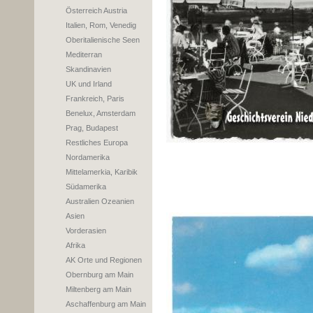
Österreich Austria
Italien, Rom, Venedig
Oberitalienische Seen
Mediterran
Skandinavien
UK und Irland
Frankreich, Paris
Benelux, Amsterdam
Prag, Budapest
Restliches Europa
Nordamerika
Mittelamerkia, Karibik
Südamerika
Australien Ozeanien
Asien
Vorderasien
Afrika
AK Orte und Regionen
Obernburg am Main
Miltenberg am Main
Aschaffenburg am Main