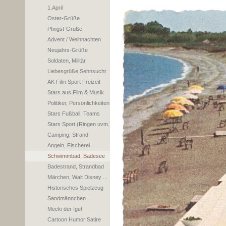
1.April
Oster-Grüße
Pfingst-Grüße
Advent / Weihnachten
Neujahrs-Grüße
Soldaten, Militär
Liebesgrüße Sehnsucht
AK Film Sport Freizeit
Stars aus Film & Musik
Politiker, Persönlichkeiten
Stars Fußball, Teams
Stars Sport (Ringen uvm.)
Camping, Strand
Angeln, Fischerei
Schwimmbad, Badesee
Badestrand, Strandbad
Märchen, Walt Disney ...
Historisches Spielzeug
Sandmännchen
Mecki der Igel
Cartoon Humor Satire