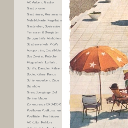
AK Verkehr, Gastro
Gastronomie
Gasthäuser, Restaurants
Mehrbildkarte, Kegelbahn
Gaststuben, Speisesäle
Terrassen & Biergärten
Berggasthöfe, Almhütten
Straßenverkehr PKWs
Autoporträts, Einzelbilder
Bus Zweirad Kutsche
Flugverkehr, Luftfahrt
Schiffe, Dampfer, Fähren
Boote, Kähne, Kanus
Schienenverkehr, Züge
Bahnhöfe
Grenzübergänge, Zoll
Berliner Mauer
Zonengrenze BRD-DDR
Postboten Postkutschen
Postfilialen, Posthäuser
AK Kultur, Folklore