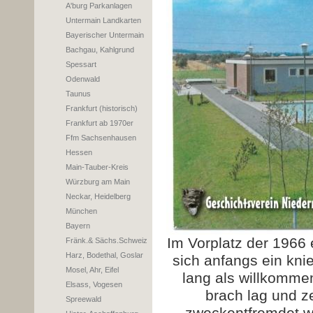
A'burg Parkanlagen
Untermain Landkarten
Bayerischer Untermain
Bachgau, Kahlgrund
Spessart
Odenwald
Taunus
Frankfurt (historisch)
Frankfurt ab 1970er
Ffm Sachsenhausen
Hessen
Main-Tauber-Kreis
Würzburg am Main
Neckar, Heidelberg
München
Bayern
Im Vorplatz der 1966
Fränk.& Sächs.Schweiz
Harz, Bodethal, Goslar
sich anfangs ein kn
Mosel, Ahr, Eifel
lang als willkomme
Elsass, Vogesen
brach lag und z
Spreewald