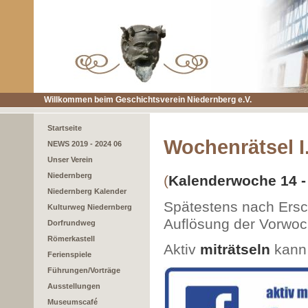
Willkommen beim Geschichtsverein Niedernberg e.V.
Startseite
Wochenrätsel I.
NEWS 2019 - 2024 06
Unser Verein
Niedernberg
(
Kalenderwoche 14 -
Niedernberg Kalender
Spätestens nach Ersch
Kulturweg Niedernberg
Auflösung der Vorwoc
Dorfrundweg
Römerkastell
Aktiv
miträtseln
kann
Ferienspiele
Führungen/Vorträge
Ausstellungen
Museumscafé