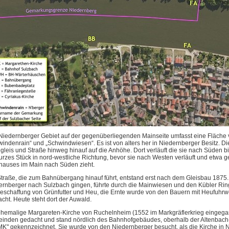
Niedernberger Gebiet auf der gegenüberliegenden Mainseite umfasst eine Fläche v
indenrain“ und „Schwindwiesen“. Es ist von alters her in Niedernberger Besitz.
Di
leis und Straße hinweg hinauf auf die Anhöhe. Dort verläuft die sie nach Süden bi
kurzes Stück in nord-westliche Richtung, bevor sie nach Westen verläuft und etwa
.
rhauses im Main nach Süden zieht
Straße, die zum Bahnübergang hinauf führt, entstand erst nach dem Gleisbau 1875.
ernberger nach Sulzbach gingen, führte durch die Mainwiesen und den Kübler Rin
Beschaffung von Grünfutter und Heu,
die Ernte wurde von den
Bauern mit Heufuhrw
.
acht.
H
eute steht dort der Auwald
ehemalige Margareten-Kirche
von Ruchelnheim (1552 im Markgräflerkrieg eingeg
einden
gedacht und stand nördlich des Bahnhofgebäudes, oberhalb der Altenbach-
.
"MK" gekennzeichnet
Sie wurde von den Niedernberger besucht, als die Kirche in 