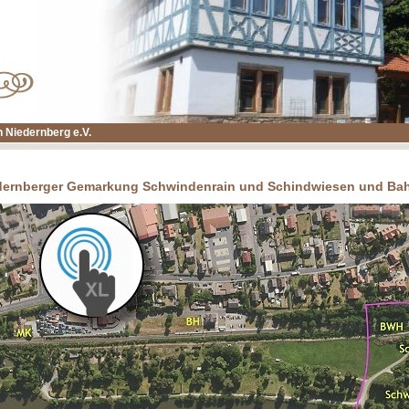
 Niedernberg e.V.
dernberger Gemarkung Schwindenrain und Schindwiesen und Ba