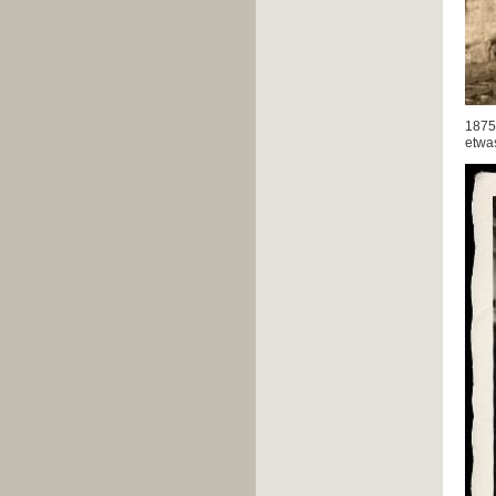
1875
etwa