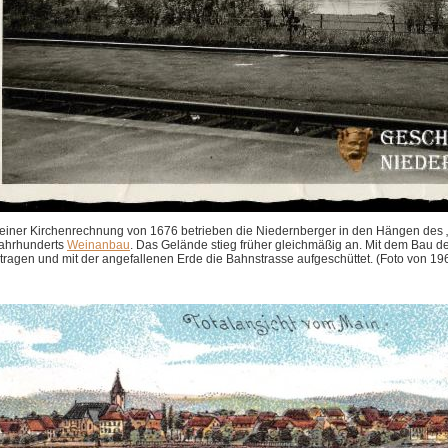
 einer Kirchenrechnung von 1676 betrieben die Niedernberger in den Hängen des „
Jahrhunderts
Weinanbau
.
Das Gelände stieg früher gleichmäßig an. Mit dem Bau d
tragen und mit der angefallenen Erde die Bahnstrasse aufgeschüttet. (Foto von 19