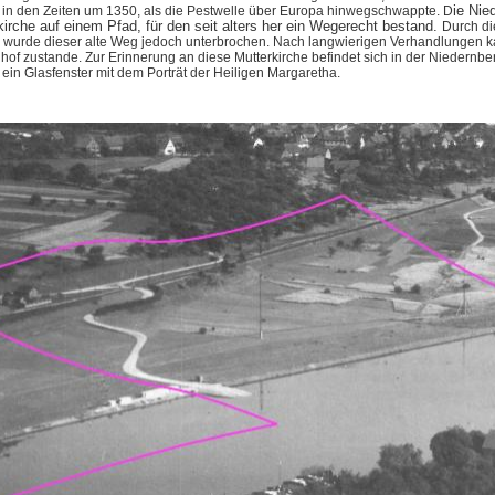
ie Nie
 in den Zeiten um 1350, als die Pestwelle über Europa hinwegschwappte. D
kirche auf einem Pfad, für den seit alters her ein Wegerecht bestand.
Durch d
 wurde dieser alte Weg jedoch unterbrochen. Nach langwierigen Verhandlungen 
hof zustande. Zur Erinnerung an diese Mutterkirche befindet sich in der Niedernb
ein Glasfenster mit dem Porträt der Heiligen Margaretha.