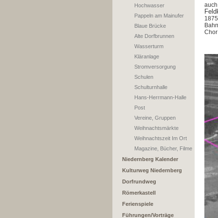
auch
Hochwasser
Feld
Pappeln am Mainufer
1875
Bahn
Blaue Brücke
Chor 
Alte Dorfbrunnen
Wasserturm
Kläranlage
Stromversorgung
Schulen
Schulturnhalle
Hans-Herrmann-Halle
Post
Vereine, Gruppen
Weihnachtsmärkte
Weihnachtszeit Im Ort
Magazine, Bücher, Filme
Niedernberg Kalender
Kulturweg Niedernberg
Dorfrundweg
Römerkastell
Ferienspiele
Führungen/Vorträge