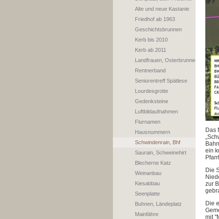
Alte und neue Kastanie
Friedhof ab 1963
Geschichtsbrunnen
Kerb bis 2010
Kerb ab 2011
Landfrauen, Osterbrunnen
Rentnerband
Seniorentreff Spätlese
Lourdesgrotte
Gedenksteine
Luftbildaufnahmen
Flurnamen
Das 
Hausnummern
„Schw
Schwindenrain, Bhf
Bahng
ein 
Saurain, Schweinehirt
Pfar
Blecherne Katz
Die 
Weinanbau
Nied
Kiesabbau
zur 
gebr
Seenplatte
Die 
Buhnen, Ländeplatz
Gem
Mainfähre
mit 