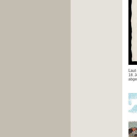
L
aut
18. 
abge