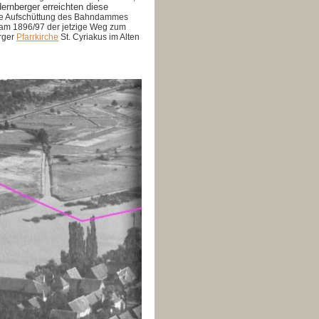
dernberger erreichten diese
ie Aufschüttung des Bahndammes
kam 1896/97 der jetzige Weg zum
erger
Pfarrkirche
St. Cyriakus im Alten