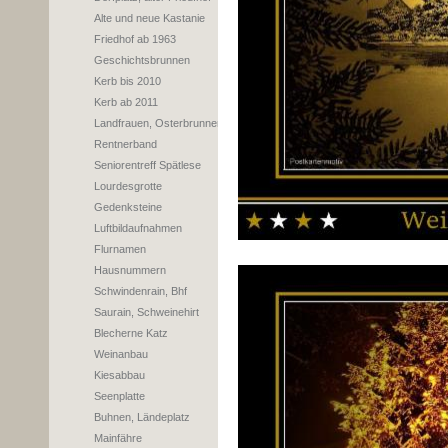
Alte und neue Kastanie
Friedhof ab 1963
Geschichtsbrunnen
Kerb bis 2010
Kerb ab 2011
Landfrauen, Osterbrunnen
Rentnerband
Seniorentreff Spätlese
Lourdesgrotte
Gedenksteine
Luftbildaufnahmen
Flurnamen
Hausnummern
Schwindenrain, Bhf
Saurain, Schweinehirt
Blecherne Katz
Weinanbau
Kiesabbau
Seenplatte
Buhnen, Ländeplatz
Mainfähre