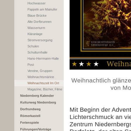
Hochwasser
Pappeln am Mainufer
Blaue Brücke
Alte Dorfbrunnen
Wasserturm
Kläranlage
Stromversorgung
Schulen
Schulturnhalle
Hans-Herrmann-Halle
Post
Vereine, Gruppen
Weihnachtsmärkte
Weihnachtlich glänze
Weihnachtszeit Im Ort
von Mo
Magazine, Bücher, Filme
Niedernberg Kalender
Kulturweg Niedernberg
Mit Beginn der Advent
Dorfrundweg
Lichterschmuck an vi
Römerkastell
Ferienspiele
Zentrum Niedernbergs
Führungen/Vorträge