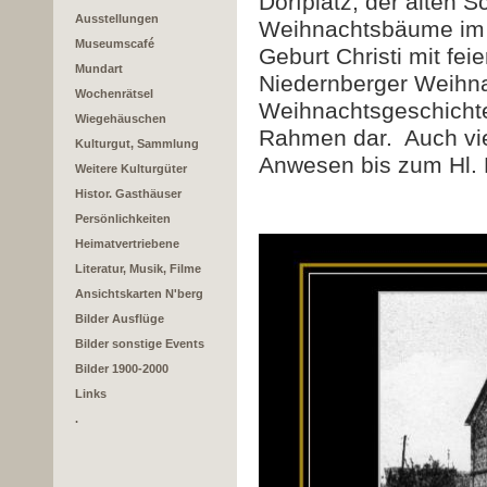
Dorfplatz, der alten 
Ausstellungen
Weihnachtsbäume im f
Museumscafé
Geburt Christi mit fei
Mundart
Niedernberger Weihna
Wochenrätsel
Weihnachtsgeschichte
Wiegehäuschen
Rahmen dar. Auch vie
Kulturgut, Sammlung
Anwesen bis zum Hl. 
Weitere Kulturgüter
Histor. Gasthäuser
Persönlichkeiten
Heimatvertriebene
Literatur, Musik, Filme
Ansichtskarten N'berg
Bilder Ausflüge
Bilder sonstige Events
Bilder 1900-2000
Links
.