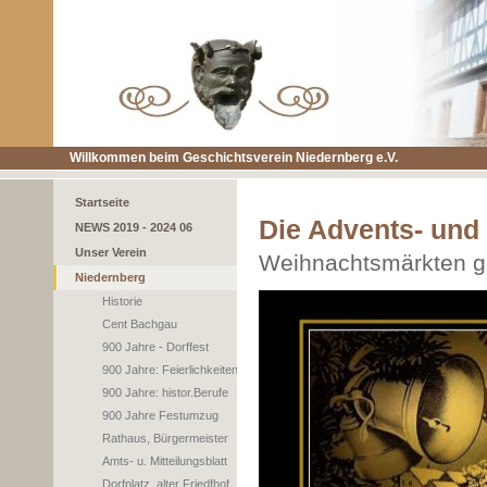
Willkommen beim Geschichtsverein Niedernberg e.V.
Startseite
Die Advents- und
NEWS 2019 - 2024 06
Unser Verein
Weihnachtsmärkten g
Niedernberg
Historie
Cent Bachgau
900 Jahre - Dorffest
900 Jahre: Feierlichkeiten
900 Jahre: histor.Berufe
900 Jahre Festumzug
Rathaus, Bürgermeister
Amts- u. Mitteilungsblatt
Dorfplatz, alter Friedfhof