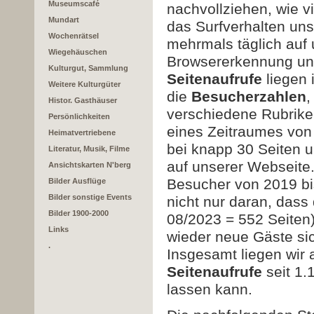
Museumscafé
nachvollziehen, wie 
Mundart
das Surfverhalten uns
Wochenrätsel
mehrmals täglich auf
Wiegehäuschen
Browsererkennung und 
Kulturgut, Sammlung
Seitenaufrufe
liegen 
Weitere Kulturgüter
die
Besucherzahlen
,
Histor. Gasthäuser
verschiedene Rubrike
Persönlichkeiten
eines Zeitraumes von 
Heimatvertriebene
bei knapp 30 Seiten 
Literatur, Musik, Filme
auf unserer Webseite
Ansichtskarten N'berg
Besucher von 2019 bis
Bilder Ausflüge
Bilder sonstige Events
nicht nur daran, dass 
Bilder 1900-2000
08/2023 = 552 Seiten)
Links
wieder neue Gäste si
.
Insgesamt liegen wir 
Seitenaufrufe
seit 1.
lassen kann.