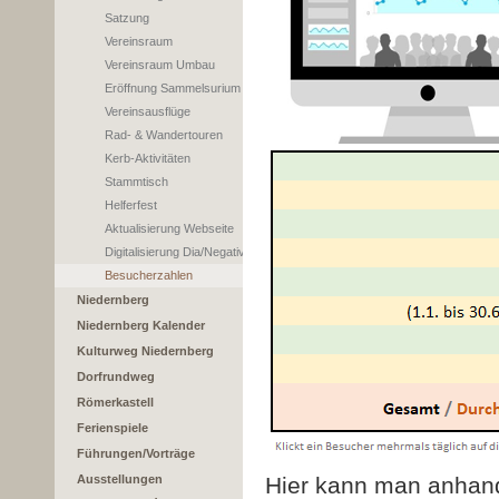
Satzung
Vereinsraum
Vereinsraum Umbau
Eröffnung Sammelsurium
Vereinsausflüge
Rad- & Wandertouren
Kerb-Aktivitäten
Stammtisch
Helferfest
Aktualisierung Webseite
Digitalisierung Dia/Negativ
Besucherzahlen
Niedernberg
Niedernberg Kalender
Kulturweg Niedernberg
Dorfrundweg
Römerkastell
Ferienspiele
Führungen/Vorträge
Ausstellungen
Hier kann man anhand 