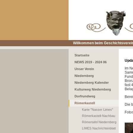
Willkommen beim Geschichtsverein
Startseite
Upda
NEWS 2019 - 2024 06
Im N
Unser Verein
Sam
Niedernberg
Fund
Bronz
Niedernberg Kalender
fast 
Bela
Kulturweg Niedernberg
Dorfrundweg
Bere
Römerkastell
Die 
Karte "Nasser Limes"
Foto
Römerkastell-Nachbau
Römertafel Niedernberg
LIMES Nachrichtenblatt