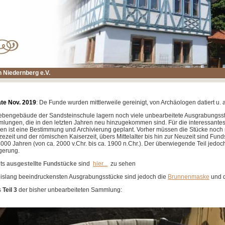
 Niedernberg e.V.
te Nov. 2019
: De Funde wurden mittlerweile gereinigt, von Archäologen datiert u. 
ebengebäude der Sandsteinschule lagern noch viele unbearbeitete Ausgrabungsst
mlungen
, die in den letzten Jahren neu hinzugekommen sind
. Für die interessant
en ist eine Bestimmung und Archivierung geplant. Vorher müssen die Stücke noch s
ezeit und der römischen Kaiserzeit, übers Mittelalter bis hin zur Neuzeit sind Fun
4000 Jahren (von ca. 2000 v.Chr. bis ca. 1900 n.Chr.). Der überwiegende Teil jedo
gerung.
its
ausgestellte Fundstücke
sind
hier...
zu sehen
bislang beeindruckensten Ausgrabungsstücke sind jedoch die
Brunnenmaske
und 
s
Teil 3
der bisher unbearbeiteten Sammlung: