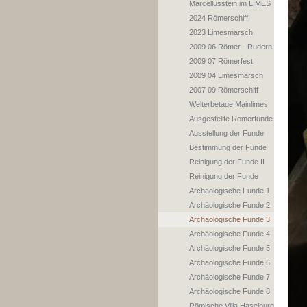
Marcellusstein im LIMES
2024 Römerschiff
2023 Limesmarsch
2009 06 Römer - Rudern
2009 07 Römerfest
2009 04 Limesmarsch
2007 09 Römerschiff
Welterbetage Mainlimes
Ausgestellte Römerfunde
Ausstellung der Funde
Bestimmung der Funde
Reinigung der Funde II
Reinigung der Funde
Archäologische Funde 1
Archäologische Funde 2
Archäologische Funde 3
Archäologische Funde 4
Archäologische Funde 5
Archäologische Funde 6
Archäologische Funde 7
Archäologische Funde 8
Römische Villa Haselburg