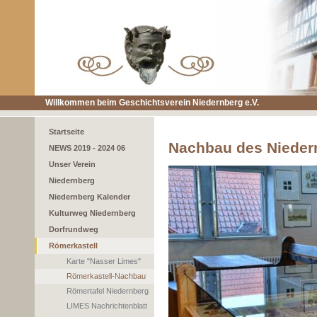
Willkommen beim Geschichtsverein Niedernberg e.V.
Startseite
Nachbau des Nieder
NEWS 2019 - 2024 06
Unser Verein
Niedernberg
Niedernberg Kalender
Kulturweg Niedernberg
Dorfrundweg
Römerkastell
Karte "Nasser Limes"
Römerkastell-Nachbau
Römertafel Niedernberg
LIMES Nachrichtenblatt