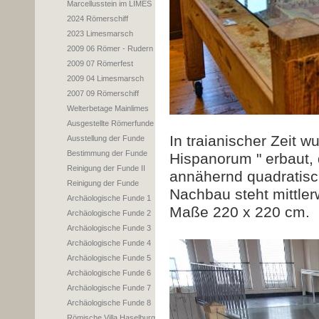
Marcellusstein im LIMES
2024 Römerschiff
2023 Limesmarsch
2009 06 Römer - Rudern
2009 07 Römerfest
2009 04 Limesmarsch
2007 09 Römerschiff
Welterbetage Mainlimes
Ausgestellte Römerfunde
In traianischer Zeit w
Ausstellung der Funde
Bestimmung der Funde
Hispanorum " erbaut, 
Reinigung der Funde II
annähernd quadratisc
Reinigung der Funde
Nachbau steht mittle
Archäologische Funde 1
Maße 220 x 220 cm.
Archäologische Funde 2
Archäologische Funde 3
Archäologische Funde 4
Archäologische Funde 5
Archäologische Funde 6
Archäologische Funde 7
Archäologische Funde 8
Römische Villa Haselburg