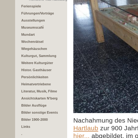
Ferienspiele
Führungen/Vorträge
Ausstellungen
Museumscafé
Mundart
Wochenrätsel
Wiegehäuschen
Kulturgut, Sammlung
Weitere Kulturgüter
Histor. Gasthäuser
Persönlichkeiten
Heimatvertriebene
Literatur, Musik, Filme
Ansichtskarten N'berg
Bilder Ausflüge
Bilder sonstige Events
Nachahmung des Nied
Bilder 1900-2000
Hartlaub
zur 900 Jahrf
Links
.
hier...
abgebildet, im 