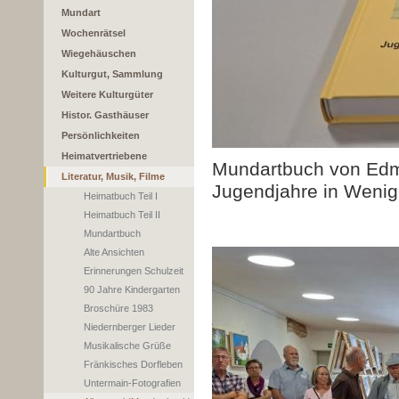
Mundart
Wochenrätsel
Wiegehäuschen
Kulturgut, Sammlung
Weitere Kulturgüter
Histor. Gasthäuser
Persönlichkeiten
Heimatvertriebene
Mundartbuch von Edm
Literatur, Musik, Filme
Jugendjahre in Weni
Heimatbuch Teil I
Heimatbuch Teil II
Mundartbuch
Alte Ansichten
Erinnerungen Schulzeit
90 Jahre Kindergarten
Broschüre 1983
Niedernberger Lieder
Musikalische Grüße
Fränkisches Dorfleben
Untermain-Fotografien