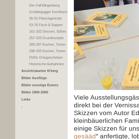
Der Fall Klingenberg
Grobbegugger Kochbuch
35-52 Fleischgerichte
53-76 Fisch & Suppen
161-202 Dessert, Süßes
257-333 Grundrezepte
260-297 Kuchen, Torten
298-333 Kuchen, Torten
DVDs Ortsgeschehen
Historische Aufnahmen
Ansichtskarten N'berg
Bilder Ausflüge
Bilder sonstige Events
Bilder 1900-2000
Viele Ausstellungsgä
Links
direkt bei der Vernis
.
Skizzen vom Autor E
kleinbäuerlichen Fami
einige Skizzen für un
gesääd
" anfertigte, 