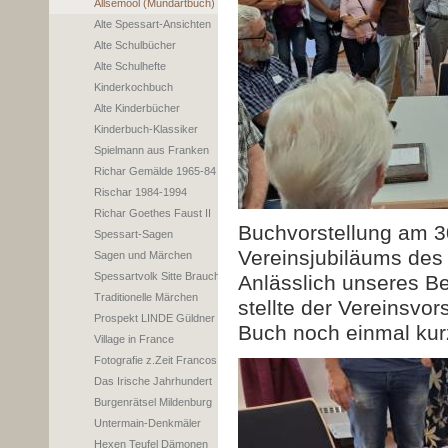
Allsemool (Mundartbuch)
Alte Spessart-Ansichten
Alte Schulbücher
Alte Schulhefte
Kinderkochbuch
Alte Kinderbücher
Kinderbuch-Klassiker
Spielmann aus Franken
Richar Gemälde 1965-84
Rischar 1984-1994
Richar Goethes Faust II
Buchvorstellung am 30
Spessart-Sagen
Vereinsjubiläums des
Sagen und Märchen
Spessartvolk Sitte Brauch
Anlässlich unseres B
Traditionelle Märchen
stellte der Vereinsvo
Prospekt LINDE Güldner
Buch noch einmal kurz
Village in France
Fotografie z.Zeit Francos
Das Irische Jahrhundert
Burgenrätsel Mildenburg
Untermain-Denkmäler
Hexen Teufel Dämonen