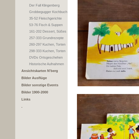
Der Fall Klingenberg
Grobbegugger Kochbuch
35-52 Fleischgerichte
53-76 Fisch & Suppen
161-202 Dessert, Süßes
257-333 Grundrezepte
260-297 Kuchen, Torten
298-333 Kuchen, Torten
DVDs Ortsgeschehen
Historische Aufnahmen
Ansichtskarten N'berg
Bilder Ausflüge
Bilder sonstige Events
Bilder 1900-2000
Links
.