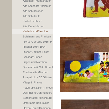
Allsemool (Mundartbuch)
Alte Spessart-Ansichten
Alte Schulbücher
Alte Schulhefte
Kinderkochbuch
Alte Kinderbücher
Kinderbuch-Klassiker
Spielmann aus Franken
Richar Gemälde 1965-84
Rischar 1984-1994
Richar Goethes Faust II
Spessart-Sagen
Sagen und Märchen
Spessartvolk Sitte Brauch
Traditionelle Märchen
Prospekt LINDE Güldner
Village in France
Fotografie z.Zeit Francos
Das Irische Jahrhundert
Burgenrätsel Mildenburg
Untermain-Denkmäler
Hexen Teufel Dämonen