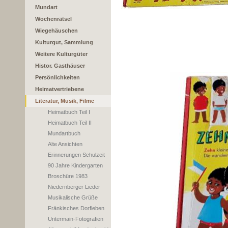
Mundart
Wochenrätsel
Wiegehäuschen
Kulturgut, Sammlung
Weitere Kulturgüter
Histor. Gasthäuser
Persönlichkeiten
Heimatvertriebene
Literatur, Musik, Filme
Heimatbuch Teil I
Heimatbuch Teil II
Mundartbuch
Alte Ansichten
Erinnerungen Schulzeit
90 Jahre Kindergarten
Broschüre 1983
Niedernberger Lieder
Musikalische Grüße
Fränkisches Dorfleben
Untermain-Fotografien