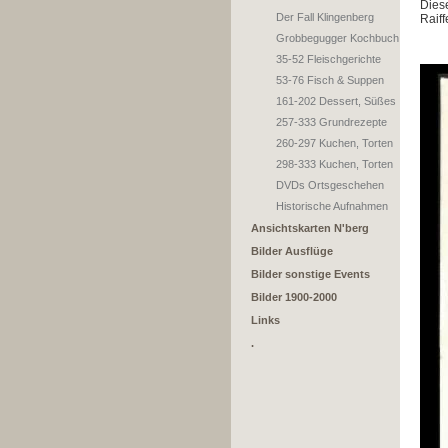
Dies
Der Fall Klingenberg
Raif
Grobbegugger Kochbuch
35-52 Fleischgerichte
53-76 Fisch & Suppen
161-202 Dessert, Süßes
257-333 Grundrezepte
260-297 Kuchen, Torten
298-333 Kuchen, Torten
DVDs Ortsgeschehen
Historische Aufnahmen
Ansichtskarten N'berg
Bilder Ausflüge
Bilder sonstige Events
Bilder 1900-2000
Links
.