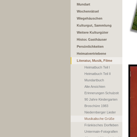
Mundart
Wochenrätsel
Wiegehäuschen
Kulturgut, Sammlung
Weitere Kulturgüter
Histor. Gasthäuser
Persönlichkeiten
Heimatvertriebene
Literatur, Musik, Filme
Heimatbuch Teil I
Heimatbuch Teil II
Mundartbuch
Alte Ansichten
Erinnerungen Schulzeit
90 Jahre Kindergarten
Broschüre 1983
Niedernberger Lieder
Musikalische Grüße
Fränkisches Dorfleben
Untermain-Fotografien