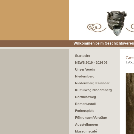
Willkommen beim Geschichtsverein
Startseite
Gas
1951
NEWS 2019 - 2024 06
Unser Verein
Niedernberg
Niedernberg Kalender
Kulturweg Niedernberg
Dorfrundweg
Römerkastell
Ferienspiele
Führungen/Vorträge
Ausstellungen
Museumscafé