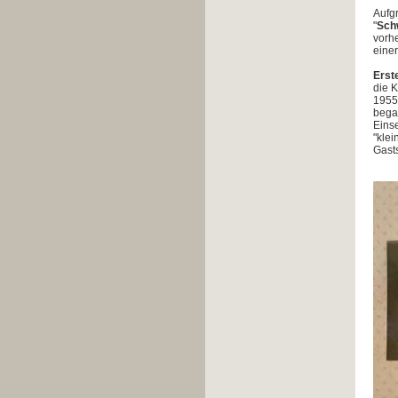
Aufg
"
Sch
vorhe
einer
Erst
die K
1955 
bega
Einse
"klei
Gasts