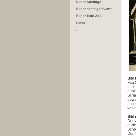
Bilder Ausflüge
Bilder sonstige Events
Bilder 1900-2000
Links
.
Bild 
Fau 
leic
dunk
Schat
gewe
noch 
verka
Bild
Der v
dürf
Schö
Der 