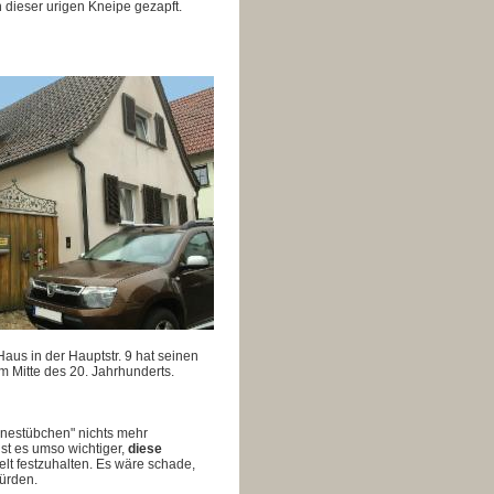
 dieser urigen Kneipe gezapft.
us in der Hauptstr. 9 hat seinen
m Mitte des 20. Jahrhunderts.
nestübchen" nichts mehr
st es umso wichtiger,
diese
lt festzuhalten. Es wäre schade,
ürden.