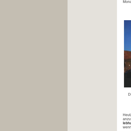
Mona
D
Heut
anzuf
lebh
wenn