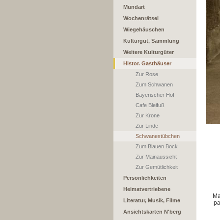
Mundart
Wochenrätsel
Wiegehäuschen
Kulturgut, Sammlung
Weitere Kulturgüter
Histor. Gasthäuser
Zur Rose
Zum Schwanen
Bayerischer Hof
Cafe Bleifuß
Zur Krone
Zur Linde
Schwanestübchen
Zum Blauen Bock
Zur Mainaussicht
Zur Gemütlichkeit
Persönlichkeiten
Heimatvertriebene
Ma
Literatur, Musik, Filme
pa
Ansichtskarten N'berg