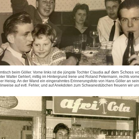
auf dem Schoss v
tisch beim Göller. Vorne links ist die jüngste Tochter Claudia
ter Walter Gehlert, mittig im Hintergrund Irene und Roland Petermann, rechts vorn
er Heisig. An der Wand ein eingerahmtes Erinnerungsfoto von Hans Göller an sein
inweise auf evtl. Fehler, und auf Anekdoten zum Schwanestübchen freuenn wir uns,