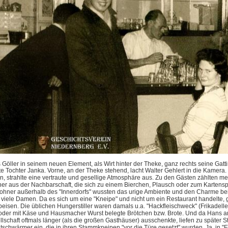
Göller in seinem neuen Element, als Wirt hinter der Theke, ganz rechts seine Gatti
te Tochter Janka.
Vorne, an der Theke stehend, lacht Walter Gehlert in die Kamera.
n, strahlte eine vertraute und gesellige Atmosphäre aus. Zu den Gästen zählten m
r aus der Nachbarschaft, die sich zu einem Bierchen, Plausch oder zum Kartenspie
ohner außerhalb des "Innerdorfs" wussten das urige Ambiente und den Charme bei
 viele Damen. Da es sich um eine "Kneipe" und nicht um ein Restaurant handelte,
eisen. Die üblichen Hungerstiller waren damals u.a. "Hackfleischweck" (Frikadell
 oder mit Käse und Hausmacher Wurst belegte Brötchen bzw. Brote. Und da Hans an 
lschaft oftmals länger (als die großen Gasthäuser) ausschenkte, liefen zu später 
tschwärmer ein, die in ihren Stammkneipen "vor die Türe gesetzt" wurden. Ja, in 