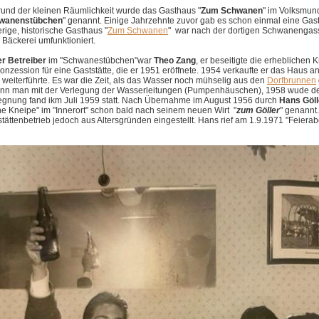
rund der kleinen Räumlichkeit wurde das Gasthaus "
Zum Schwanen
" im Volksmun
wanenstübchen
" genannt. Einige Jahrzehnte zuvor gab es schon einmal eine Gas
rige, historische Gasthaus "
Zum Schwanen
" war nach der dortigen Schwanengas
 Bäckerei umfunktioniert.
er Betreiber
im "Schwanestübchen"war
Theo Zang
, er beseitigte die erhebliche
onzession für eine Gaststätte, die er
1951 eröffnete.
1954 verkaufte er das Haus an
weiterführte
. Es war die Zeit, als das Wasser noch mühselig aus den
Dorfbrunnen
nn man mit der Verlegung der Wasserleitungen (Pumpenhäuschen), 1958 wude d
gnung fand ikm Juli 1959 statt.
Nach Übernahme im August 1956 durch
Hans Göl
ne Kneipe" im "Innerort" schon bald nach seinem neuen Wirt "
zum Göller
" genannt
tättenbetrieb jedoch aus Altersgründen eingestellt. Hans rief
am 1.9.1971
"Feierab