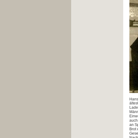
Hans 
ältes
Lade
Männe
Einw
auch
an Sp
Brot
Gesel
Nach