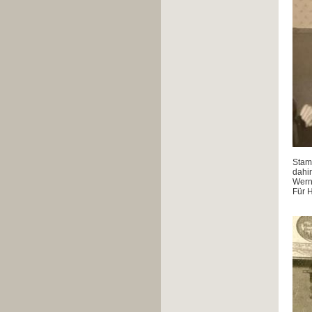
Stamm
dahin
Wern
Für H