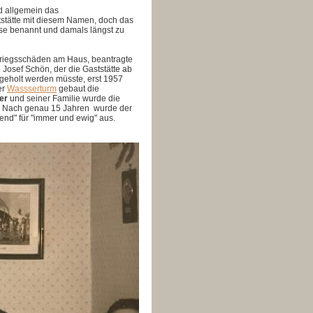
d allgemein das
tstätte mit diesem Namen, doch das
se benannt und damals längst zu
n Kriegsschäden am Haus,
beantragte
 Josef Schön, der die Gaststätte ab
geholt werden müsste, erst
1957
er
Wassserturm
gebaut die
ler
und seiner Familie wurde die
. Nach genau 15 Jahren wurde der
end" für "immer und ewig" aus.