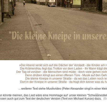
»Der Abend senkt sich auf die Dächer der Vorstadt -
die Kinder am 
Die Krämersfrau fegt das Trottoir vor dem Laden -
Ihr Mann trägt di
Der Tag ist vorüber -
die Menschen sind müde - d
och viele gehen nich
Denn drüben klingt aus einer offenen Türe -
Musik auf den Geh
Die kleine Kneipe in unserer Straße - d
a wo das Leben noch le
Dort in der Kneipe in unserer Straße - d
a fragt dich keiner was du has
... weiterer Text siehe Musikvideo (Peter Alexander singt in einer kl
n könnte meinen, das Lied wäre eine Hommage auf unser kleines "Sch
wå
ånestie
ssen auch gut zum Text der
deutschen Version (Text von Michael Kunze) dazu.
(B