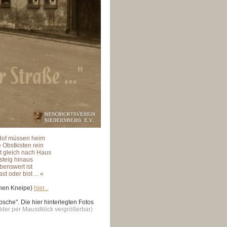
Hof müssen heim
e Obstkisten rein
t gleich nach Haus
steig hinaus
benswert ist
t oder bist ... «
einen Kneipe)
hier...
bsche". Di
e hier hinterlegten Fotos
ilder per Mausdklick vergrößerbar)