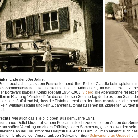
links
, Ende der 50er Jahre:
Göller beobachtet, aus dem Fenster lehnend, ihre Tochter Claudia beim spielen mi
htes Sommerkleidchen.
Der Dackel macht artig "Männchen", um das "Leckerli" zu be
ler
Borgward Isabella Kombi (gebaut 1954-1961,
Video
)
, die Abendsonne reflektie
ten in Richtung "Mitteldorf". An diesem heißen Sommertag dürfte es, dem Stand de
sen sein. Auffallend ist, dass die Eisfahne rechts an der Hausfassade anscheinen
kein Wirtshausschild und kein Zigarettenautomat zu sehen ist. Zigaretten wurden 
uft.
 rechts
, wie auch das Titelbild oben, aus dem Jahre 1971:
ierjährige Detlef blickt auf seinem Kettcar
mit leicht zugekniffenen
Augen der Sonne
te am späten Vormittag an einem Frühlings- oder Sommertag geknipst worden sein. 
llerfahne an der Hausfront der Hauptstraße 9 für Eis am Stil, man erkennt auch d
Namen führte auf den Ausschank von Schwanen Bier (
Schwanenbräu Großostheim