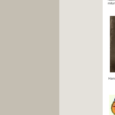
mitu
Hans