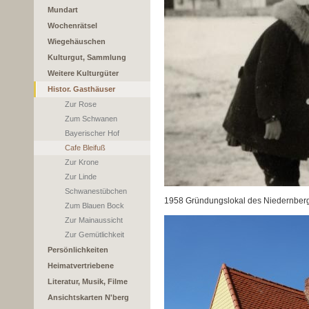
Mundart
Wochenrätsel
Wiegehäuschen
Kulturgut, Sammlung
Weitere Kulturgüter
Histor. Gasthäuser
Zur Rose
Zum Schwanen
Bayerischer Hof
Cafe Bleifuß
Zur Krone
Zur Linde
Schwanestübchen
1958 Gründungslokal des Niedernberge
Zum Blauen Bock
Zur Mainaussicht
Zur Gemütlichkeit
Persönlichkeiten
Heimatvertriebene
Literatur, Musik, Filme
Ansichtskarten N'berg