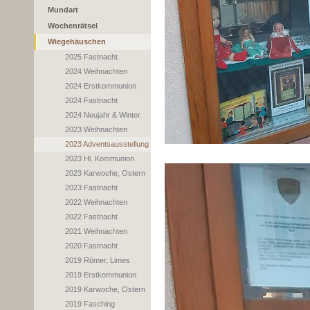
Mundart
Wochenrätsel
Wiegehäuschen
2025 Fastnacht
2024 Weihnachten
2024 Erstkommunion
2024 Fastnacht
2024 Neujahr & Winter
2023 Weihnachten
2023 Adventsausstellung
2023 Hl. Kommunion
2023 Karwoche, Ostern
2023 Fastnacht
2022 Weihnachten
2022 Fastnacht
2021 Weihnachten
2020 Fastnacht
2019 Römer, Limes
2019 Erstkommunion
2019 Karwoche, Ostern
2019 Fasching