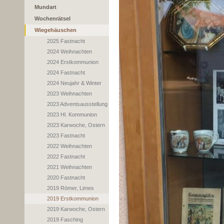
Mundart
Wochenrätsel
Wiegehäuschen
2025 Fastnacht
2024 Weihnachten
2024 Erstkommunion
2024 Fastnacht
2024 Neujahr & Winter
2023 Weihnachten
2023 Adventsausstellung
2023 Hl. Kommunion
2023 Karwoche, Ostern
2023 Fastnacht
2022 Weihnachten
2022 Fastnacht
2021 Weihnachten
2020 Fastnacht
2019 Römer, Limes
2019 Erstkommunion
2019 Karwoche, Ostern
2019 Fasching