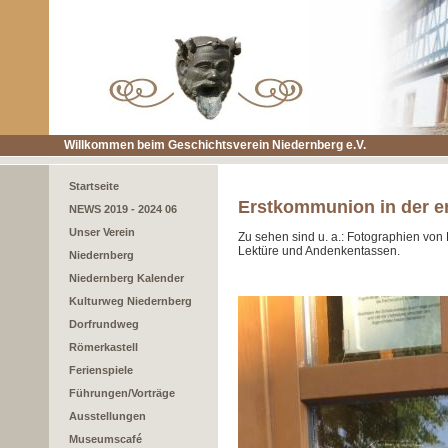
Willkommen beim Geschichtsverein Niedernberg e.V.
Startseite
Erstkommunion in der er
NEWS 2019 - 2024 06
Unser Verein
Zu sehen sind u. a.: Fotographien vo
Lektüre und Andenkentassen.
Niedernberg
Niedernberg Kalender
Kulturweg Niedernberg
Dorfrundweg
Römerkastell
Ferienspiele
Führungen/Vorträge
Ausstellungen
Museumscafé