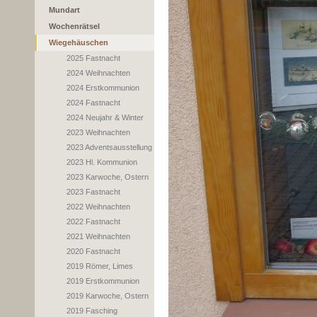
Mundart
Wochenrätsel
Wiegehäuschen
2025 Fastnacht
2024 Weihnachten
2024 Erstkommunion
2024 Fastnacht
2024 Neujahr & Winter
2023 Weihnachten
2023 Adventsausstellung
2023 Hl. Kommunion
2023 Karwoche, Ostern
2023 Fastnacht
2022 Weihnachten
2022 Fastnacht
2021 Weihnachten
2020 Fastnacht
2019 Römer, Limes
2019 Erstkommunion
2019 Karwoche, Ostern
2019 Fasching