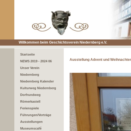
Willkommen beim Geschichtsverein Niedernberg e.V.
Startseite
Ausstellung Advent und Weihnachte
NEWS 2019 - 2024 06
Unser Verein
Niedernberg
Niedernberg Kalender
Kulturweg Niedernberg
Dorfrundweg
Römerkastell
Ferienspiele
Führungen/Vorträge
Ausstellungen
Museumscafé