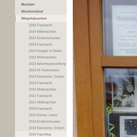
Mundart
Wochenrätsel
Wiegehäuschen
2025 Fastnacht
2024 Weihnachten
2024 Erstkommunion
2024 Fastnacht
2024 Neujahr & Winter
2023 Weihnachten
2023 Adventsausstellung
2023 Hl. Kommunion
2023 Karwoche, Ostern
2023 Fastnacht
2022 Weihnachten
2022 Fastnacht
2021 Weihnachten
2020 Fastnacht
2019 Römer, Limes
2019 Erstkommunion
2019 Karwoche, Ostern
2019 Fasching