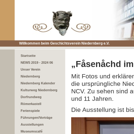
Willkommen beim Geschichtsverein Niedernberg e.V.
Startseite
„Fåsenåchd im
NEWS 2019 - 2024 06
Unser Verein
Mit Fotos und erkläre
Niedernberg
die ursprüngliche Ni
Niedernberg Kalender
NCV. Zu sehen sind au
Kulturweg Niedernberg
Dorfrundweg
und 11 Jahren.
Römerkastell
Die Ausstellung ist b
Ferienspiele
Führungen/Vorträge
Ausstellungen
Museumscafé